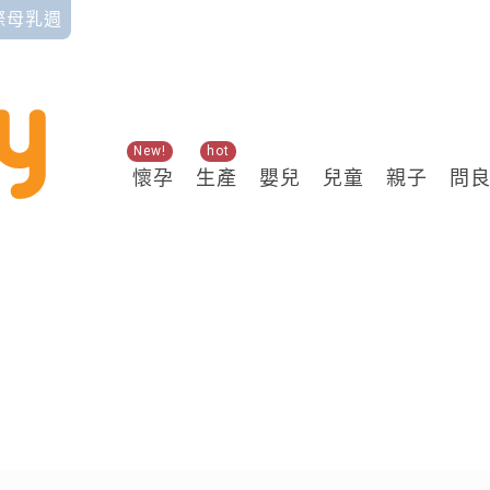
國際母乳週
New!
hot
懷孕
生產
嬰兒
兒童
親子
問
關鍵熱搜