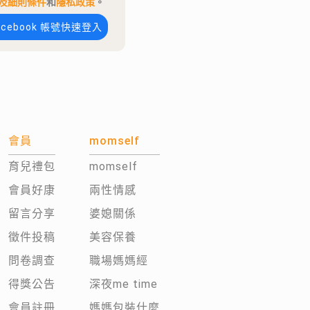
及細則條件
和
隱私政策
。
acebook 帳號快速登入
會員
momself
育兒禮包
momself
會員好康
兩性情感
留言分享
婆媳關係
徵件投稿
美容保養
問卷調查
職場媽媽經
得獎公告
深夜me time
會員註冊
媽媽包裝什麼