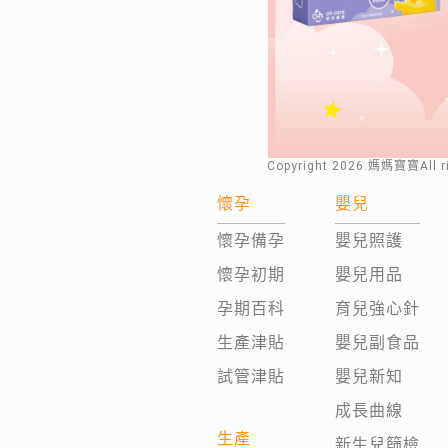
Copyright
2026
.媽媽寶寶All 
懷孕
嬰兒
懷孕備孕
嬰兒照護
懷孕初期
嬰兒用品
孕期百科
育兒強心針
生產津貼
嬰兒副食品
試管津貼
嬰兒新知
成長曲線
生產
新生兒篩檢