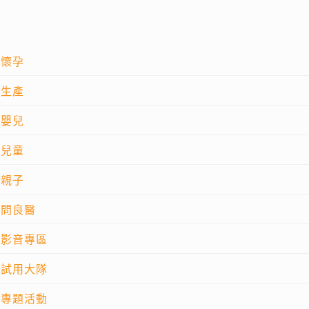
懷孕
生產
嬰兒
兒童
親子
問良醫
影音專區
試用大隊
專題活動