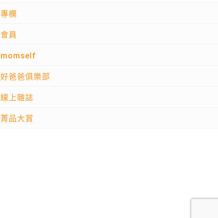
專欄
會員
momself
好爸爸俱樂部
線上雜誌
菁品大賞