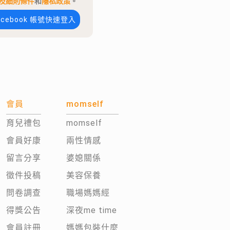
及細則條件
和
隱私政策
。
acebook 帳號快速登入
會員
momself
育兒禮包
momself
會員好康
兩性情感
留言分享
婆媳關係
徵件投稿
美容保養
問卷調查
職場媽媽經
得獎公告
深夜me time
會員註冊
媽媽包裝什麼