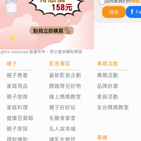
您同意我們的
條款
送出
F
rights reserved.版權所有，禁止擅自轉貼節錄
親子
影音專區
專題活動
親子教養
最新影音企劃
專題活動
家庭用品
開箱育兒好物
品牌好康
親子旅遊
線上媽媽教室
會員活動
家庭料理
親子好好玩
全台媽媽教室
健康百寶箱
名醫會客室
親子穿搭
名人說幸福
專欄
理財補助
哺乳先修班