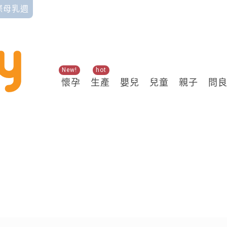
國際母乳週
New!
hot
懷孕
生產
嬰兒
兒童
親子
問
關鍵熱搜