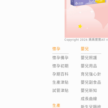
Copyright
2026
.媽媽寶寶All 
懷孕
嬰兒
懷孕備孕
嬰兒照護
懷孕初期
嬰兒用品
孕期百科
育兒強心針
生產津貼
嬰兒副食品
試管津貼
嬰兒新知
成長曲線
生產
新生兒篩檢