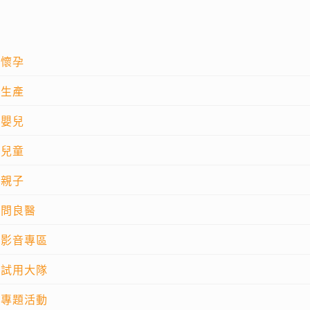
懷孕
生產
嬰兒
兒童
親子
問良醫
影音專區
試用大隊
專題活動