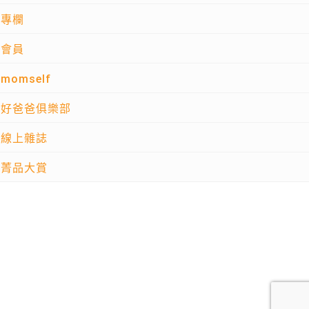
專欄
會員
momself
好爸爸俱樂部
線上雜誌
菁品大賞