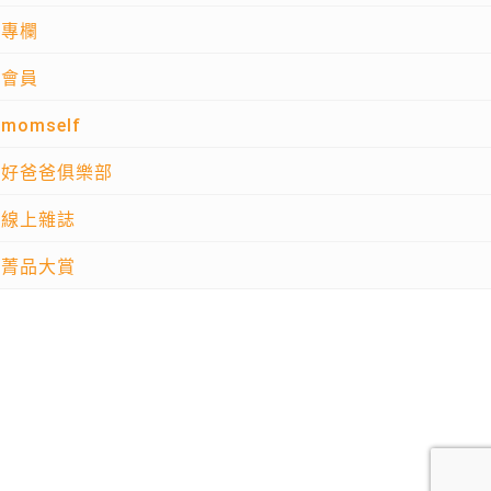
專欄
會員
momself
好爸爸俱樂部
線上雜誌
菁品大賞