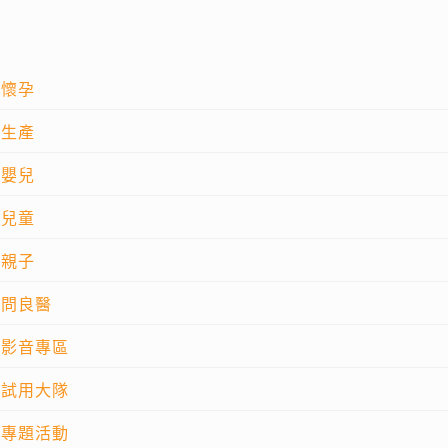
懷孕
生產
嬰兒
兒童
親子
問良醫
影音專區
試用大隊
專題活動