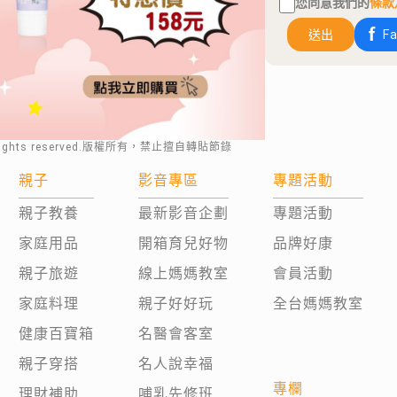
您同意我們的
條款
送出
F
rights reserved.版權所有，禁止擅自轉貼節錄
親子
影音專區
專題活動
親子教養
最新影音企劃
專題活動
家庭用品
開箱育兒好物
品牌好康
親子旅遊
線上媽媽教室
會員活動
家庭料理
親子好好玩
全台媽媽教室
健康百寶箱
名醫會客室
親子穿搭
名人說幸福
專欄
理財補助
哺乳先修班