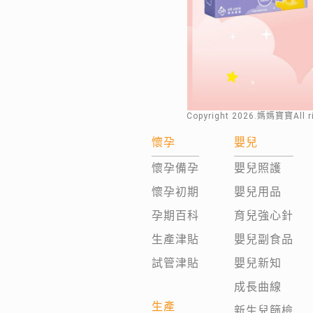
Copyright
2026
.媽媽寶寶All 
懷孕
嬰兒
懷孕備孕
嬰兒照護
懷孕初期
嬰兒用品
孕期百科
育兒強心針
生產津貼
嬰兒副食品
試管津貼
嬰兒新知
成長曲線
生產
新生兒篩檢