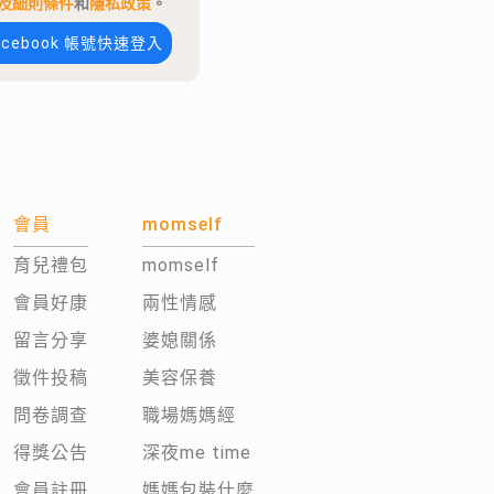
及細則條件
和
隱私政策
。
acebook 帳號快速登入
會員
momself
育兒禮包
momself
會員好康
兩性情感
留言分享
婆媳關係
徵件投稿
美容保養
問卷調查
職場媽媽經
得獎公告
深夜me time
會員註冊
媽媽包裝什麼