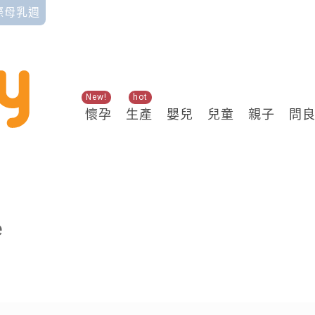
國際母乳週
New!
hot
懷孕
生產
嬰兒
兒童
親子
問
關鍵熱搜
e