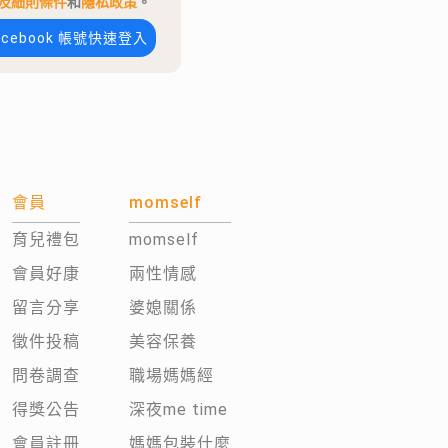
及細則條件
和
隱私政策
。
acebook 帳號快速登入
會員
momself
育兒禮包
momself
會員好康
兩性情感
留言分享
婆媳關係
徵件投稿
美容保養
問卷調查
職場媽媽經
得獎公告
深夜me time
會員註冊
媽媽包裝什麼