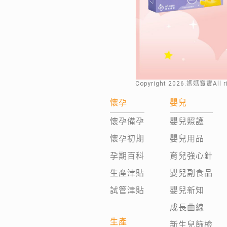
Copyright
2026
.媽媽寶寶All 
懷孕
嬰兒
懷孕備孕
嬰兒照護
懷孕初期
嬰兒用品
孕期百科
育兒強心針
生產津貼
嬰兒副食品
試管津貼
嬰兒新知
成長曲線
生產
新生兒篩檢