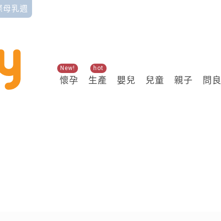
國際母乳週
New!
hot
懷孕
生產
嬰兒
兒童
親子
問
關鍵熱搜