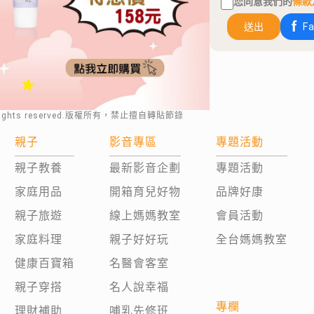
您同意我們的
條款
送出
F
rights reserved.版權所有，禁止擅自轉貼節錄
親子
影音專區
專題活動
親子教養
最新影音企劃
專題活動
家庭用品
開箱育兒好物
品牌好康
親子旅遊
線上媽媽教室
會員活動
家庭料理
親子好好玩
全台媽媽教室
健康百寶箱
名醫會客室
親子穿搭
名人說幸福
專欄
理財補助
哺乳先修班