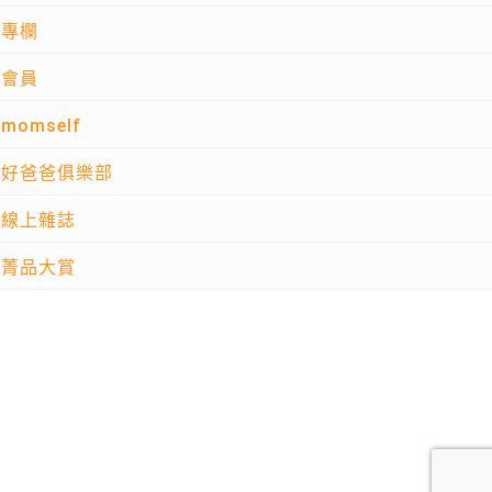
專欄
會員
momself
好爸爸俱樂部
線上雜誌
菁品大賞