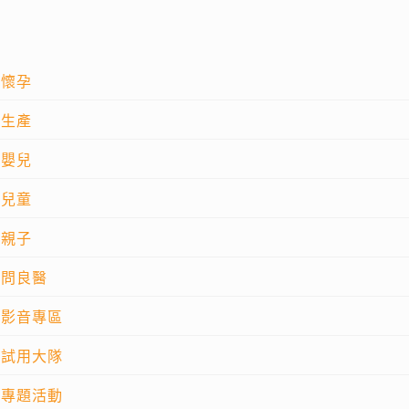
懷孕
生產
嬰兒
兒童
親子
問良醫
影音專區
試用大隊
專題活動