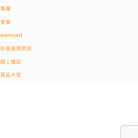
專欄
會員
momself
好爸爸俱樂部
線上雜誌
菁品大賞