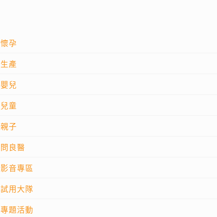
懷孕
生產
嬰兒
兒童
親子
問良醫
影音專區
試用大隊
專題活動