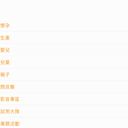
懷孕
生產
嬰兒
兒童
親子
問良醫
影音專區
試用大隊
專題活動