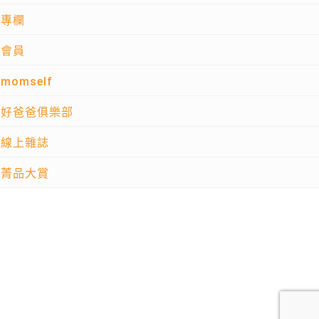
專欄
會員
momself
好爸爸俱樂部
線上雜誌
菁品大賞