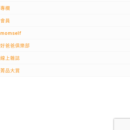
專欄
會員
momself
好爸爸俱樂部
線上雜誌
菁品大賞