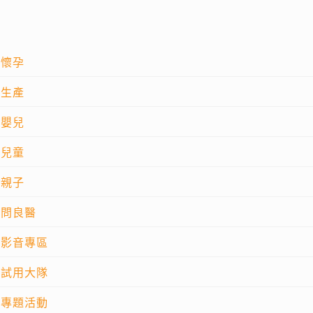
懷孕
生產
嬰兒
兒童
親子
問良醫
影音專區
試用大隊
專題活動