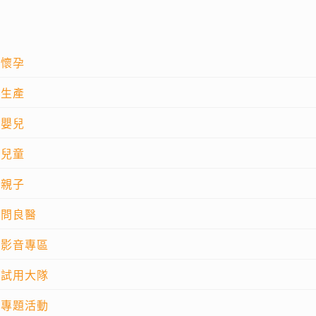
懷孕
生產
嬰兒
兒童
親子
問良醫
影音專區
試用大隊
專題活動