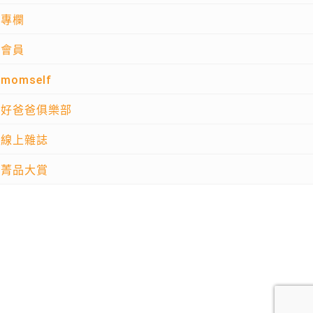
專欄
會員
momself
好爸爸俱樂部
線上雜誌
菁品大賞