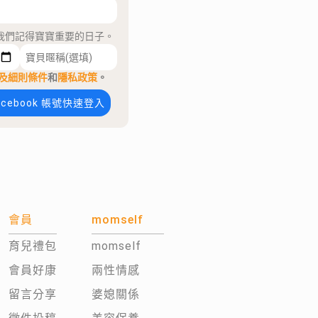
我們記得寶寶重要的日子。
及細則條件
和
隱私政策
。
acebook 帳號快速登入
會員
momself
育兒禮包
momself
會員好康
兩性情感
留言分享
婆媳關係