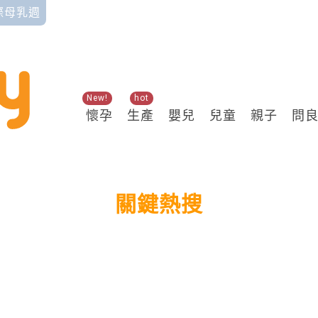
國際母乳週
New!
hot
懷孕
生產
嬰兒
兒童
親子
問
關鍵熱搜