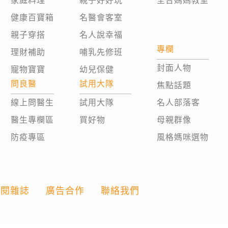
家庭料理
親子好好玩
全台媽媽教室
健康百寶箱
名醫會客室
親子穿搭
名人說幸福
專欄
理財補助
哺乳先修班
封面人物
寵物寶寶
幼兒保健
問良醫
試用大隊
焦點話題
線上問醫生
試用大隊
名人部落客
醫生專欄區
買好物
母親群像
防疫專區
風格媽咪選物
訂閱雜誌
廣告合作
聯絡我們