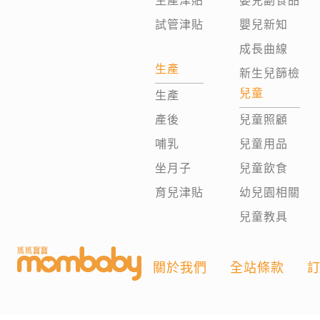
生產津貼
嬰兒副食品
試管津貼
嬰兒新知
成長曲線
生產
新生兒篩檢
兒童
生產
產後
兒童照顧
哺乳
兒童用品
坐月子
兒童飲食
育兒津貼
幼兒園相關
兒童教具
關於我們
全站條款