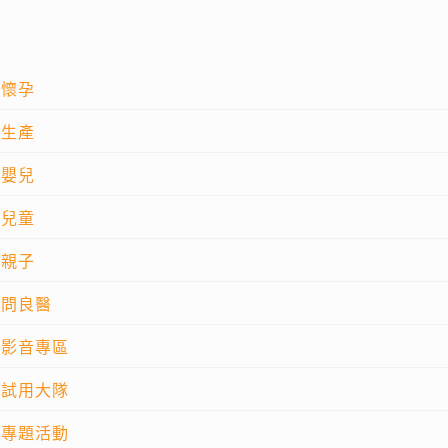
懷孕
生產
嬰兒
兒童
親子
問良醫
影音專區
試用大隊
專題活動