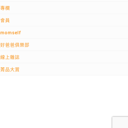
專欄
會員
momself
好爸爸俱樂部
線上雜誌
菁品大賞