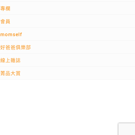
專欄
會員
momself
好爸爸俱樂部
線上雜誌
菁品大賞