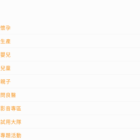
懷孕
生產
嬰兒
兒童
親子
問良醫
影音專區
試用大隊
專題活動