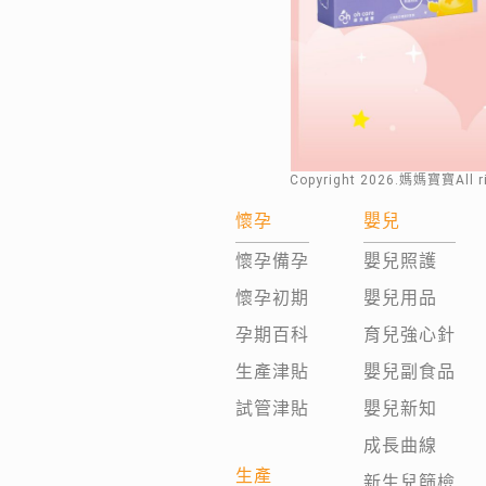
Copyright
2026
.媽媽寶寶All 
懷孕
嬰兒
懷孕備孕
嬰兒照護
懷孕初期
嬰兒用品
孕期百科
育兒強心針
生產津貼
嬰兒副食品
試管津貼
嬰兒新知
成長曲線
生產
新生兒篩檢