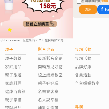
您同意我們的
條款
送出
F
rights reserved.版權所有，禁止擅自轉貼節錄
親子
影音專區
專題活動
親子教養
最新影音企劃
專題活動
家庭用品
開箱育兒好物
品牌好康
親子旅遊
線上媽媽教室
會員活動
家庭料理
親子好好玩
全台媽媽教室
健康百寶箱
名醫會客室
親子穿搭
名人說幸福
專欄
理財補助
哺乳先修班