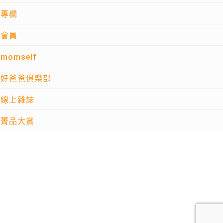
專欄
會員
momself
好爸爸俱樂部
線上雜誌
菁品大賞