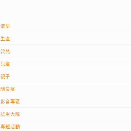
懷孕
生產
嬰兒
兒童
親子
問良醫
影音專區
試用大隊
專題活動