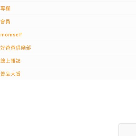
專欄
會員
momself
好爸爸俱樂部
線上雜誌
菁品大賞