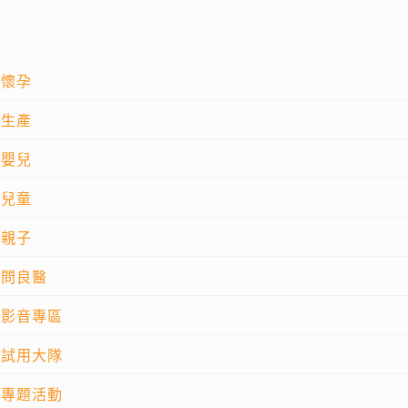
懷孕
生產
嬰兒
兒童
親子
問良醫
影音專區
試用大隊
專題活動