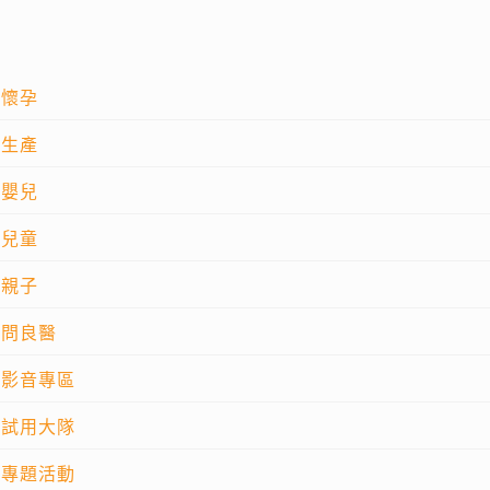
懷孕
生產
嬰兒
兒童
親子
問良醫
影音專區
試用大隊
專題活動