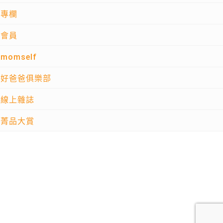
專欄
會員
momself
好爸爸俱樂部
線上雜誌
菁品大賞