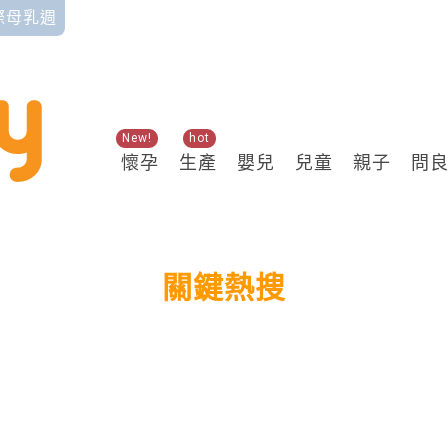
國際母乳週
New!
hot
懷孕
生產
嬰兒
兒童
親子
問
關鍵熱搜