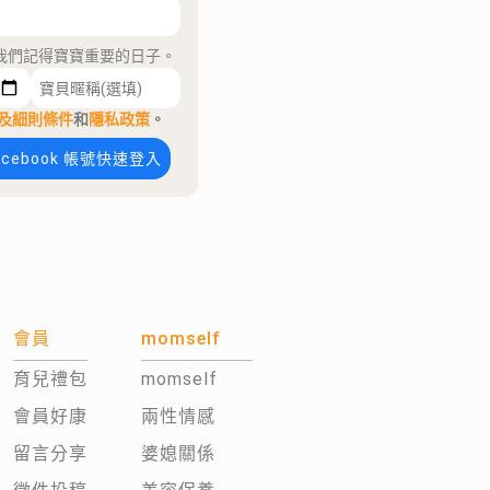
我們記得寶寶重要的日子。
及細則條件
和
隱私政策
。
acebook 帳號快速登入
會員
momself
育兒禮包
momself
會員好康
兩性情感
留言分享
婆媳關係