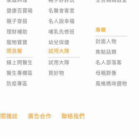
家庭料理
親子好好玩
全台媽媽教室
健康百寶箱
名醫會客室
親子穿搭
名人說幸福
專欄
理財補助
哺乳先修班
封面人物
寵物寶寶
幼兒保健
問良醫
試用大隊
焦點話題
線上問醫生
試用大隊
名人部落客
醫生專欄區
買好物
母親群像
防疫專區
風格媽咪選物
訂閱雜誌
廣告合作
聯絡我們