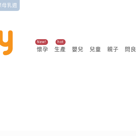
國際母乳週
New!
hot
懷孕
生產
嬰兒
兒童
親子
問
關鍵熱搜