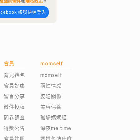
及細則條件
和
隱私政策
。
acebook 帳號快速登入
會員
momself
育兒禮包
momself
會員好康
兩性情感
留言分享
婆媳關係
徵件投稿
美容保養
問卷調查
職場媽媽經
得獎公告
深夜me time
會員註冊
媽媽包裝什麼