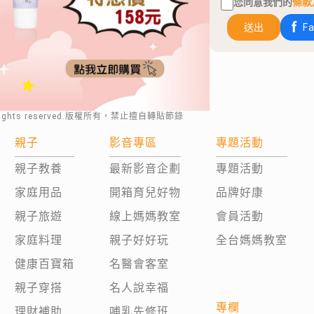
您同意我們的
條款
送出
F
rights reserved.版權所有，禁止擅自轉貼節錄
親子
影音專區
專題活動
親子教養
最新影音企劃
專題活動
家庭用品
開箱育兒好物
品牌好康
親子旅遊
線上媽媽教室
會員活動
家庭料理
親子好好玩
全台媽媽教室
健康百寶箱
名醫會客室
親子穿搭
名人說幸福
專欄
理財補助
哺乳先修班