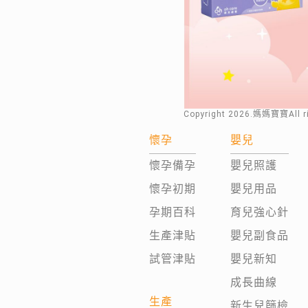
Copyright
2026
.媽媽寶寶All 
懷孕
嬰兒
懷孕備孕
嬰兒照護
懷孕初期
嬰兒用品
孕期百科
育兒強心針
生產津貼
嬰兒副食品
試管津貼
嬰兒新知
成長曲線
生產
新生兒篩檢