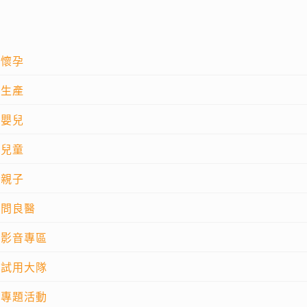
懷孕
生產
嬰兒
兒童
親子
問良醫
影音專區
試用大隊
專題活動