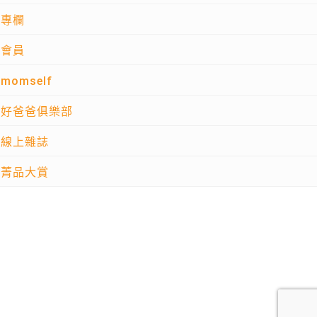
專欄
會員
momself
好爸爸俱樂部
線上雜誌
菁品大賞