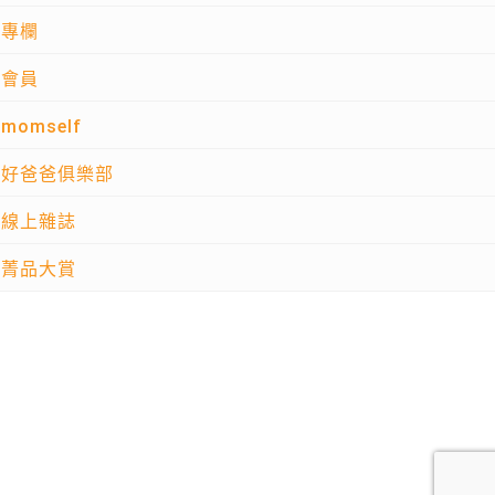
專欄
會員
momself
好爸爸俱樂部
線上雜誌
菁品大賞