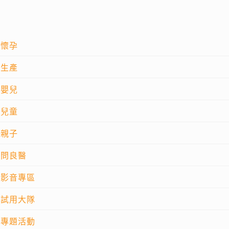
懷孕
生產
嬰兒
兒童
親子
問良醫
影音專區
試用大隊
專題活動