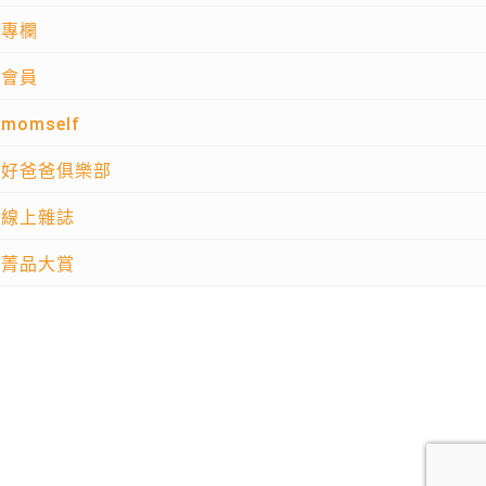
專欄
會員
momself
好爸爸俱樂部
線上雜誌
菁品大賞