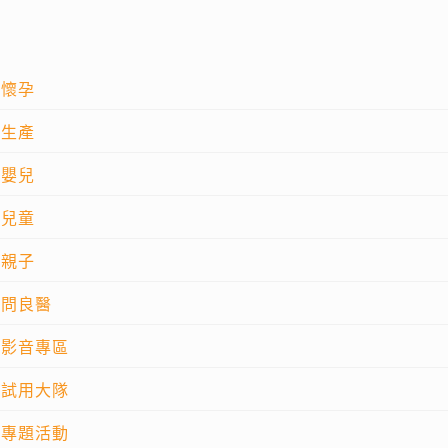
懷孕
生產
嬰兒
兒童
親子
問良醫
影音專區
試用大隊
專題活動