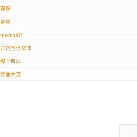
專欄
會員
momself
好爸爸俱樂部
線上雜誌
菁品大賞