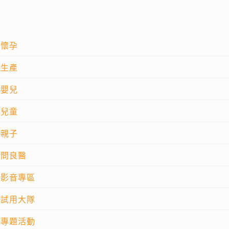
懷孕
生產
嬰兒
兒童
親子
問良醫
影音專區
試用大隊
專題活動