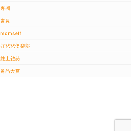
專欄
會員
momself
好爸爸俱樂部
線上雜誌
菁品大賞