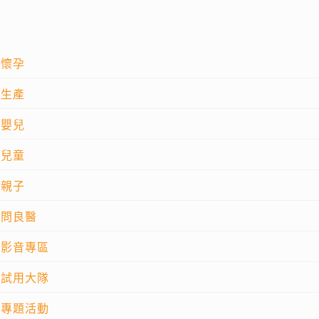
懷孕
生產
嬰兒
兒童
親子
問良醫
影音專區
試用大隊
專題活動