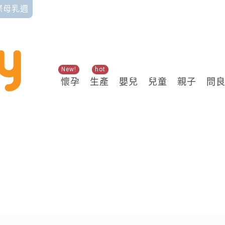
國際母乳週
New!
hot
懷孕
生產
嬰兒
兒童
親子
問
關鍵熱搜