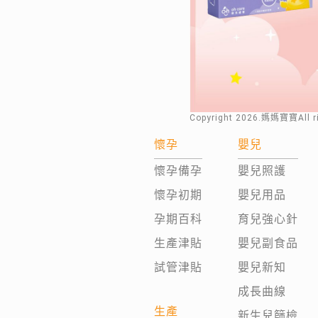
Copyright
2026
.媽媽寶寶All 
懷孕
嬰兒
懷孕備孕
嬰兒照護
懷孕初期
嬰兒用品
孕期百科
育兒強心針
生產津貼
嬰兒副食品
試管津貼
嬰兒新知
成長曲線
生產
新生兒篩檢