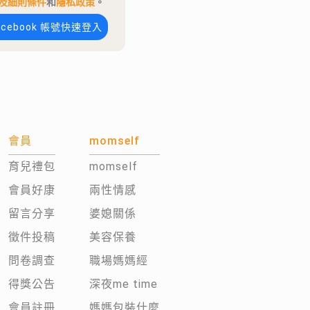
及細則條件
和
隱私政策
。
acebook 帳號快速登入
會員
momself
育兒禮包
momself
會員好康
兩性情感
留言分享
婆媳關係
徵件投稿
美容保養
問卷調查
職場媽媽經
得獎公告
深夜me time
會員註冊
媽媽包裝什麼