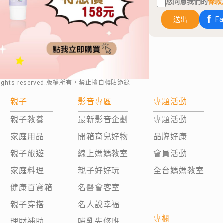
您同意我們的
條款
送出
F
rights reserved.版權所有，禁止擅自轉貼節錄
親子
影音專區
專題活動
親子教養
最新影音企劃
專題活動
家庭用品
開箱育兒好物
品牌好康
親子旅遊
線上媽媽教室
會員活動
家庭料理
親子好好玩
全台媽媽教室
健康百寶箱
名醫會客室
親子穿搭
名人說幸福
專欄
理財補助
哺乳先修班