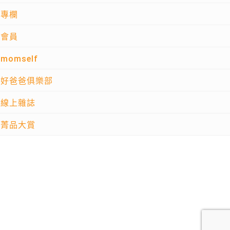
專欄
會員
momself
好爸爸俱樂部
線上雜誌
菁品大賞