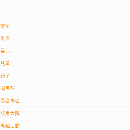
懷孕
生產
嬰兒
兒童
親子
問良醫
影音專區
試用大隊
專題活動