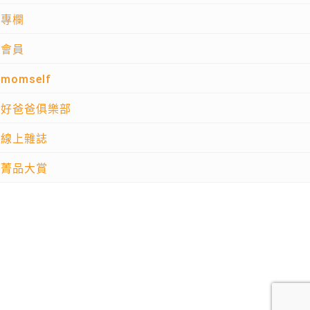
專欄
會員
momself
好爸爸俱樂部
線上雜誌
菁品大賞