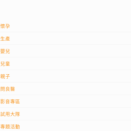
懷孕
生產
嬰兒
兒童
親子
問良醫
影音專區
試用大隊
專題活動