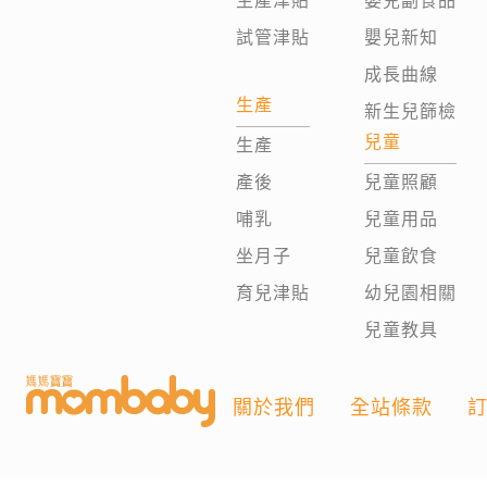
生產津貼
嬰兒副食品
試管津貼
嬰兒新知
成長曲線
生產
新生兒篩檢
兒童
生產
產後
兒童照顧
哺乳
兒童用品
坐月子
兒童飲食
育兒津貼
幼兒園相關
兒童教具
關於我們
全站條款