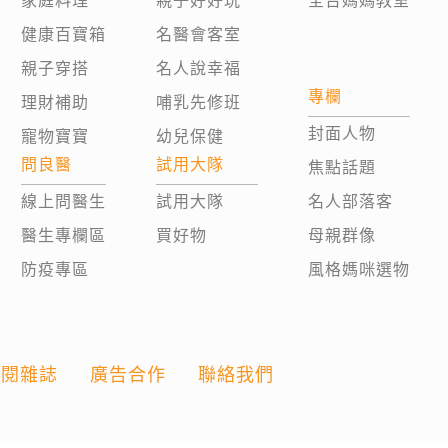
家庭料理
親子好好玩
全台媽媽教室
健康百寶箱
名醫會客室
親子穿搭
名人說幸福
專欄
理財補助
哺乳先修班
封面人物
寵物寶寶
幼兒保健
問良醫
試用大隊
焦點話題
線上問醫生
試用大隊
名人部落客
醫生專欄區
買好物
母親群像
防疫專區
風格媽咪選物
訂閱雜誌
廣告合作
聯絡我們