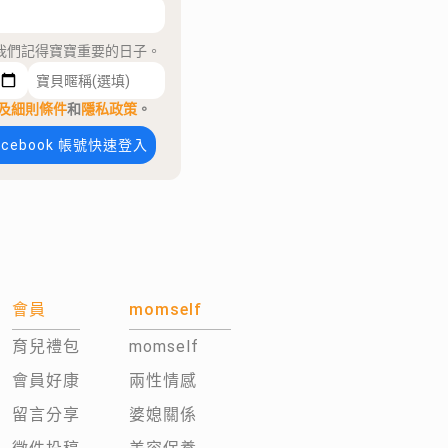
我們記得寶寶重要的日子。
及細則條件
和
隱私政策
。
acebook 帳號快速登入
會員
momself
育兒禮包
momself
會員好康
兩性情感
留言分享
婆媳關係