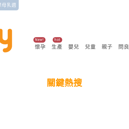
國際母乳週
New!
hot
懷孕
生產
嬰兒
兒童
親子
問
關鍵熱搜