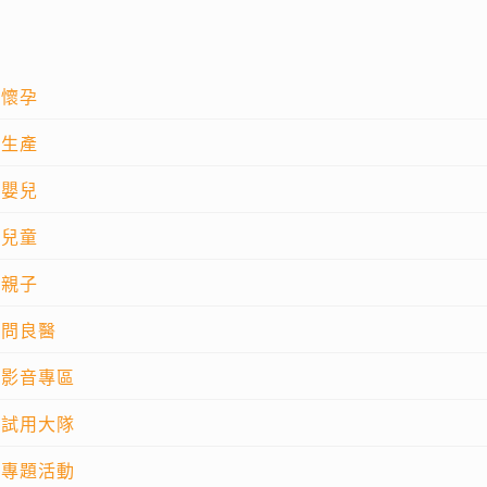
懷孕
生產
嬰兒
兒童
親子
問良醫
影音專區
試用大隊
專題活動