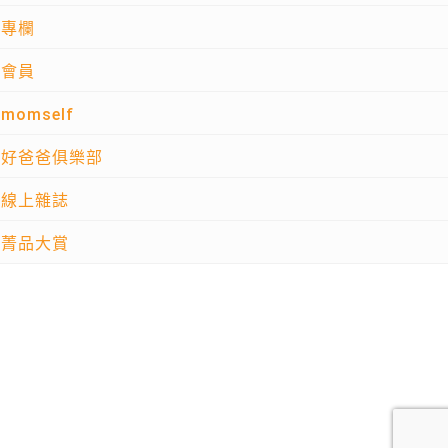
專欄
會員
momself
好爸爸俱樂部
線上雜誌
菁品大賞