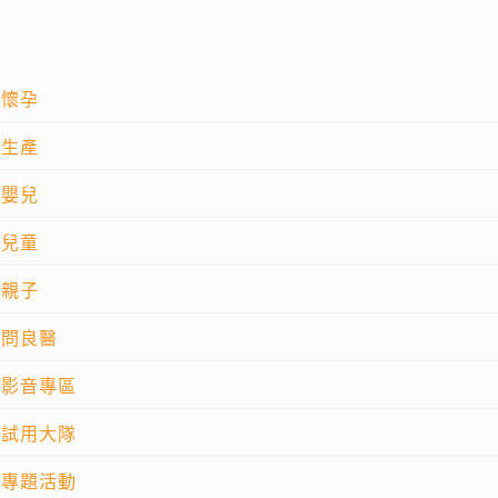
懷孕
生產
嬰兒
兒童
親子
問良醫
影音專區
試用大隊
專題活動