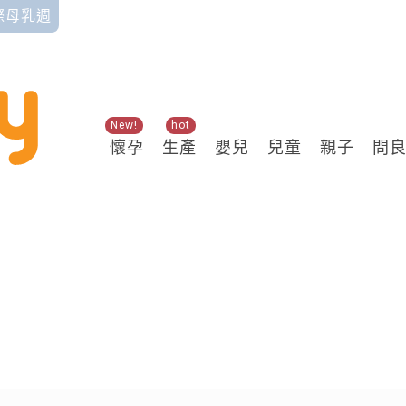
國際母乳週
New!
hot
懷孕
生產
嬰兒
兒童
親子
問
關鍵熱搜