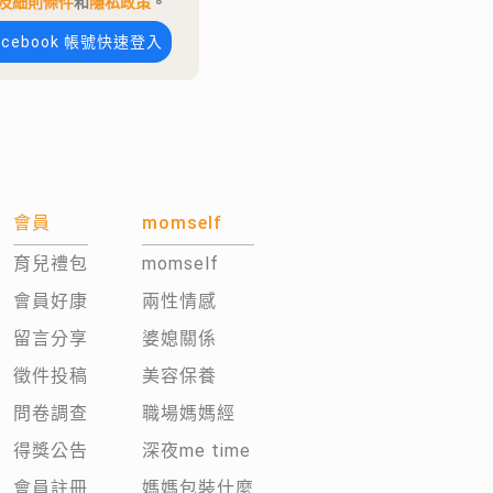
及細則條件
和
隱私政策
。
acebook 帳號快速登入
會員
momself
育兒禮包
momself
會員好康
兩性情感
留言分享
婆媳關係
徵件投稿
美容保養
問卷調查
職場媽媽經
得獎公告
深夜me time
會員註冊
媽媽包裝什麼