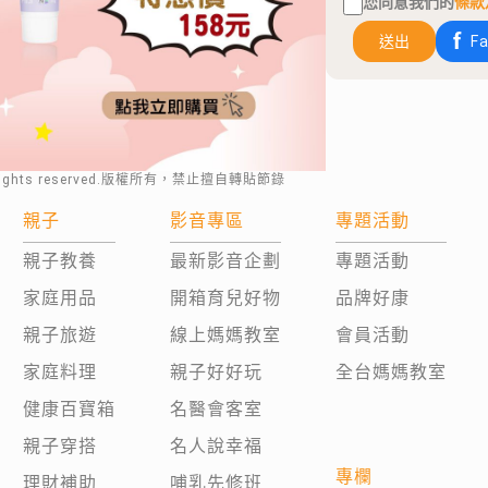
您同意我們的
條款
送出
F
rights reserved.版權所有，禁止擅自轉貼節錄
親子
影音專區
專題活動
親子教養
最新影音企劃
專題活動
家庭用品
開箱育兒好物
品牌好康
親子旅遊
線上媽媽教室
會員活動
家庭料理
親子好好玩
全台媽媽教室
健康百寶箱
名醫會客室
親子穿搭
名人說幸福
專欄
理財補助
哺乳先修班