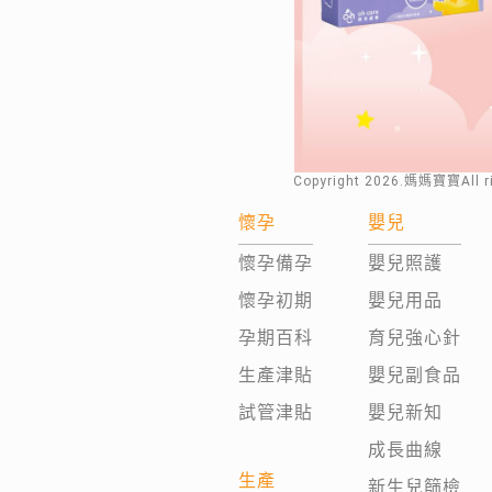
Copyright
2026
.媽媽寶寶All 
懷孕
嬰兒
懷孕備孕
嬰兒照護
懷孕初期
嬰兒用品
孕期百科
育兒強心針
生產津貼
嬰兒副食品
試管津貼
嬰兒新知
成長曲線
生產
新生兒篩檢