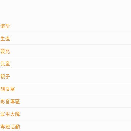
懷孕
生產
嬰兒
兒童
親子
問良醫
影音專區
試用大隊
專題活動