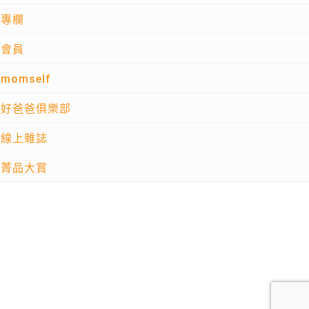
專欄
會員
momself
好爸爸俱樂部
線上雜誌
菁品大賞