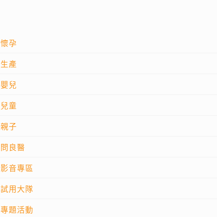
懷孕
生產
嬰兒
兒童
親子
問良醫
影音專區
試用大隊
專題活動