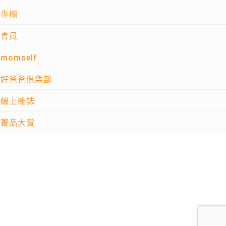
專欄
會員
momself
好爸爸俱樂部
線上雜誌
菁品大賞