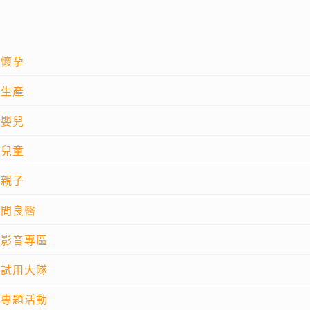
懷孕
生產
嬰兒
兒童
親子
問良醫
影音專區
試用大隊
專題活動