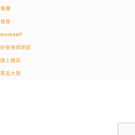
專欄
會員
momself
好爸爸俱樂部
線上雜誌
菁品大賞