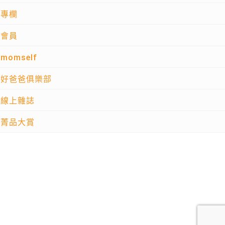
專欄
會員
momself
好爸爸俱樂部
線上雜誌
菁品大賞