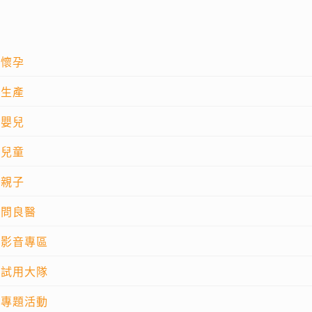
懷孕
生產
嬰兒
兒童
親子
問良醫
影音專區
試用大隊
專題活動