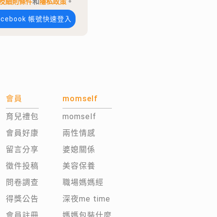
及細則條件
和
隱私政策
。
acebook 帳號快速登入
會員
momself
育兒禮包
momself
會員好康
兩性情感
留言分享
婆媳關係
徵件投稿
美容保養
問卷調查
職場媽媽經
得獎公告
深夜me time
會員註冊
媽媽包裝什麼