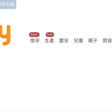
國際母乳週
New!
hot
懷孕
生產
嬰兒
兒童
親子
問
關鍵熱搜