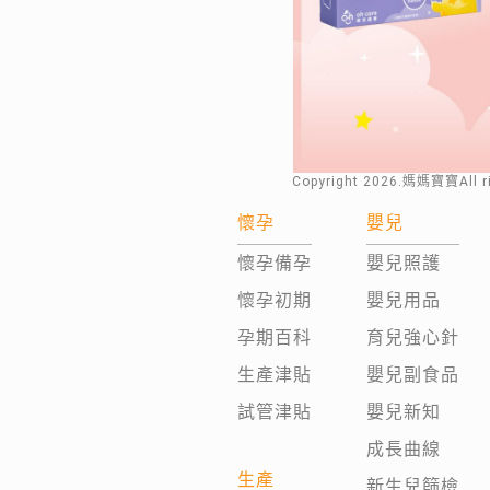
Copyright
2026
.媽媽寶寶All 
懷孕
嬰兒
懷孕備孕
嬰兒照護
懷孕初期
嬰兒用品
孕期百科
育兒強心針
生產津貼
嬰兒副食品
試管津貼
嬰兒新知
成長曲線
生產
新生兒篩檢