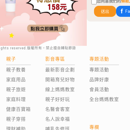
您同意我們的
條款
送出
F
rights reserved.版權所有，禁止擅自轉貼節錄
親子
影音專區
專題活動
親子教養
最新影音企劃
專題活動
家庭用品
開箱育兒好物
品牌好康
親子旅遊
線上媽媽教室
會員活動
家庭料理
親子好好玩
全台媽媽教室
健康百寶箱
名醫會客室
親子穿搭
名人說幸福
專欄
理財補助
哺乳先修班