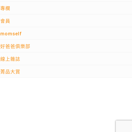
專欄
會員
momself
好爸爸俱樂部
線上雜誌
菁品大賞