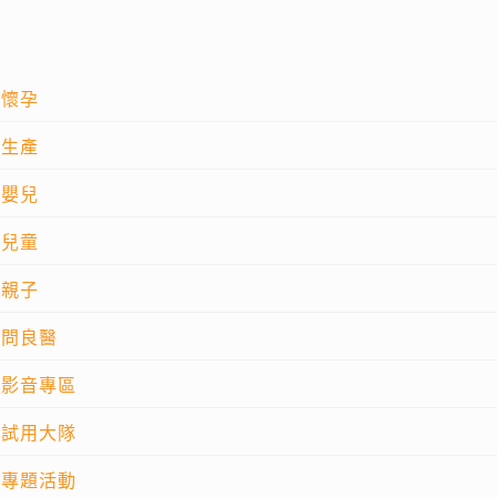
懷孕
生產
嬰兒
兒童
親子
問良醫
影音專區
試用大隊
專題活動