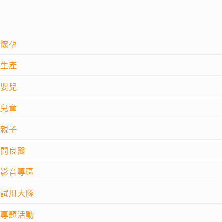
懷孕
生產
嬰兒
兒童
親子
問良醫
影音專區
試用大隊
專題活動