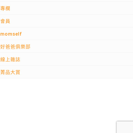
專欄
會員
momself
好爸爸俱樂部
線上雜誌
菁品大賞