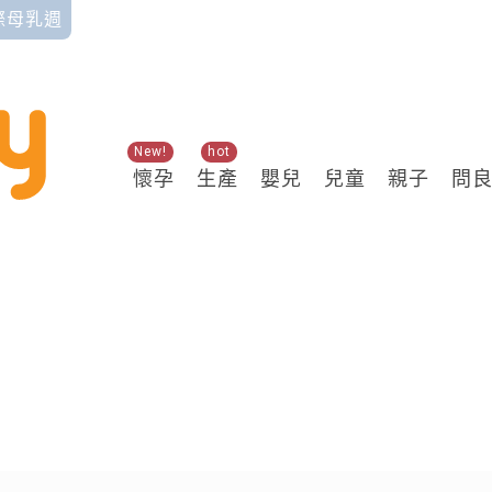
國際母乳週
New!
hot
懷孕
生產
嬰兒
兒童
親子
問
關鍵熱搜