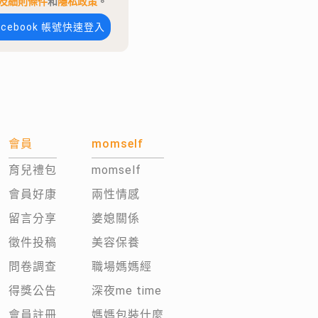
及細則條件
和
隱私政策
。
acebook 帳號快速登入
會員
momself
育兒禮包
momself
會員好康
兩性情感
留言分享
婆媳關係
徵件投稿
美容保養
問卷調查
職場媽媽經
得獎公告
深夜me time
會員註冊
媽媽包裝什麼