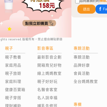
您同意我們的
條款
送出
F
rights reserved.版權所有，禁止擅自轉貼節錄
親子
影音專區
專題活動
親子教養
最新影音企劃
專題活動
家庭用品
開箱育兒好物
品牌好康
親子旅遊
線上媽媽教室
會員活動
家庭料理
親子好好玩
全台媽媽教室
健康百寶箱
名醫會客室
親子穿搭
名人說幸福
專欄
理財補助
哺乳先修班