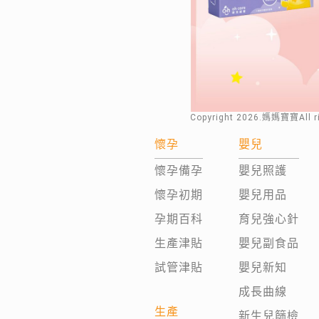
Copyright
2026
.媽媽寶寶All 
懷孕
嬰兒
懷孕備孕
嬰兒照護
懷孕初期
嬰兒用品
孕期百科
育兒強心針
生產津貼
嬰兒副食品
試管津貼
嬰兒新知
成長曲線
生產
新生兒篩檢