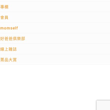
專欄
會員
momself
好爸爸俱樂部
線上雜誌
菁品大賞