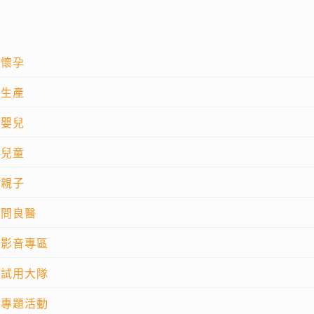
懷孕
生產
嬰兒
兒童
親子
問良醫
影音專區
試用大隊
專題活動