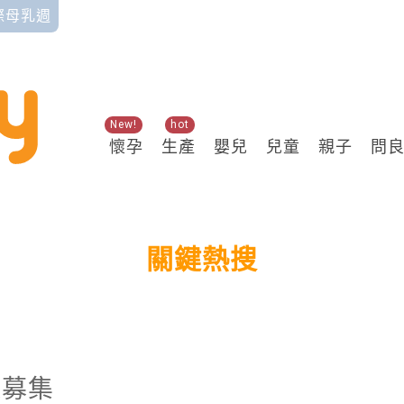
國際母乳週
New!
hot
懷孕
生產
嬰兒
兒童
親子
問
關鍵熱搜
送募集