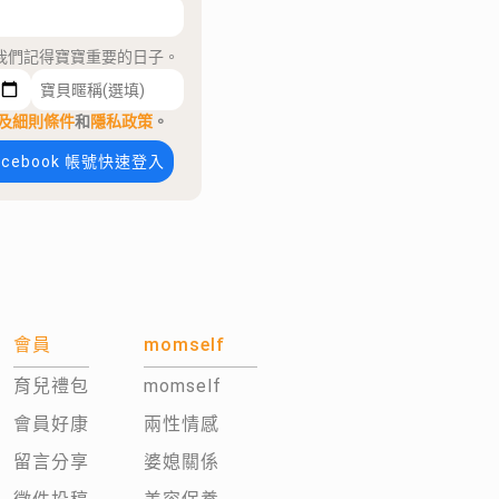
我們記得寶寶重要的日子。
及細則條件
和
隱私政策
。
acebook 帳號快速登入
會員
momself
育兒禮包
momself
會員好康
兩性情感
留言分享
婆媳關係