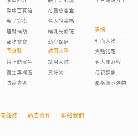
家庭料理
親子好好玩
全台媽媽教室
健康百寶箱
名醫會客室
親子穿搭
名人說幸福
專欄
理財補助
哺乳先修班
封面人物
寵物寶寶
幼兒保健
問良醫
試用大隊
焦點話題
線上問醫生
試用大隊
名人部落客
醫生專欄區
買好物
母親群像
防疫專區
風格媽咪選物
訂閱雜誌
廣告合作
聯絡我們