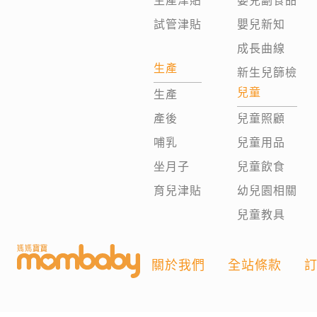
生產津貼
嬰兒副食品
試管津貼
嬰兒新知
成長曲線
生產
新生兒篩檢
兒童
生產
產後
兒童照顧
哺乳
兒童用品
坐月子
兒童飲食
育兒津貼
幼兒園相關
兒童教具
關於我們
全站條款