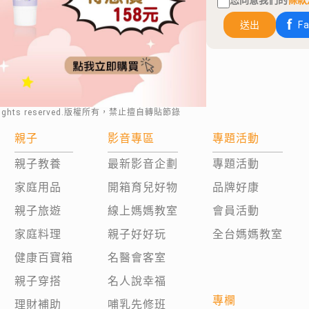
您同意我們的
條款
送出
F
rights reserved.版權所有，禁止擅自轉貼節錄
親子
影音專區
專題活動
親子教養
最新影音企劃
專題活動
家庭用品
開箱育兒好物
品牌好康
親子旅遊
線上媽媽教室
會員活動
家庭料理
親子好好玩
全台媽媽教室
健康百寶箱
名醫會客室
親子穿搭
名人說幸福
專欄
理財補助
哺乳先修班