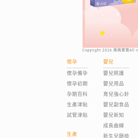
Copyright
2026
.媽媽寶寶All 
懷孕
嬰兒
懷孕備孕
嬰兒照護
懷孕初期
嬰兒用品
孕期百科
育兒強心針
生產津貼
嬰兒副食品
試管津貼
嬰兒新知
成長曲線
生產
新生兒篩檢