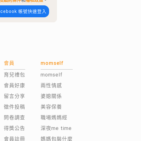
及細則條件
和
隱私政策
。
acebook 帳號快速登入
會員
momself
育兒禮包
momself
會員好康
兩性情感
留言分享
婆媳關係
徵件投稿
美容保養
問卷調查
職場媽媽經
得獎公告
深夜me time
會員註冊
媽媽包裝什麼