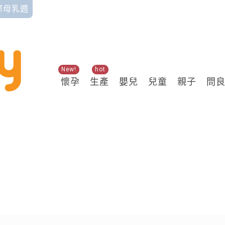
國際母乳週
New!
hot
懷孕
生產
嬰兒
兒童
親子
問
關鍵熱搜