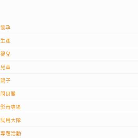
懷孕
生產
嬰兒
兒童
親子
問良醫
影音專區
試用大隊
專題活動