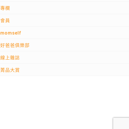
專欄
會員
momself
好爸爸俱樂部
線上雜誌
菁品大賞