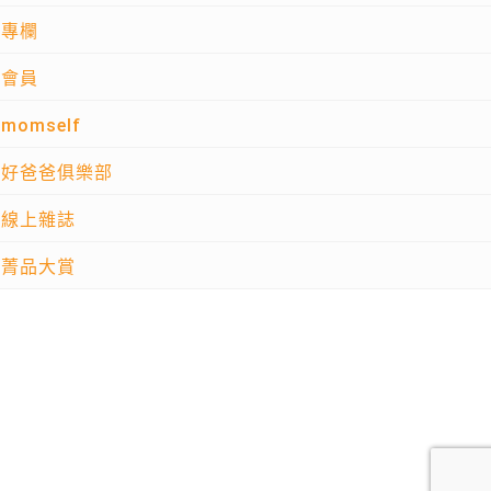
專欄
會員
momself
好爸爸俱樂部
線上雜誌
菁品大賞