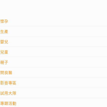
懷孕
生產
嬰兒
兒童
親子
問良醫
影音專區
試用大隊
專題活動