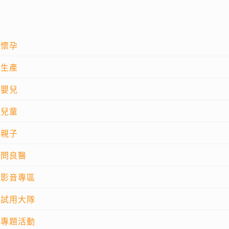
懷孕
生產
嬰兒
兒童
親子
問良醫
影音專區
試用大隊
專題活動