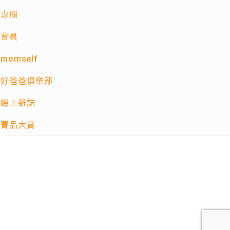
專欄
會員
momself
好爸爸俱樂部
線上雜誌
菁品大賞