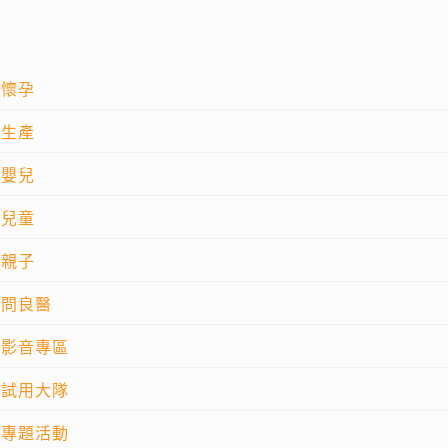
懷孕
生產
嬰兒
兒童
親子
問良醫
影音專區
試用大隊
專題活動