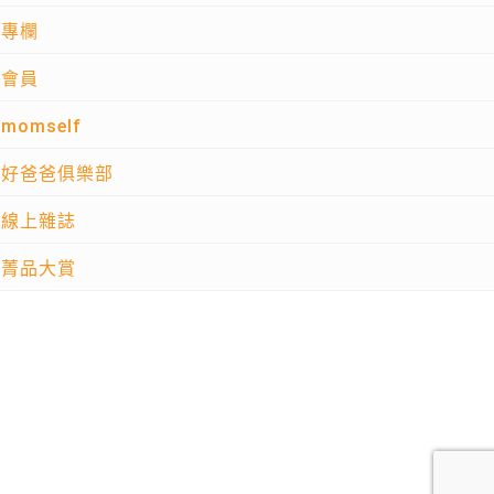
專欄
會員
momself
好爸爸俱樂部
線上雜誌
菁品大賞