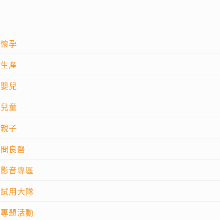
懷孕
生產
嬰兒
兒童
親子
問良醫
影音專區
試用大隊
專題活動