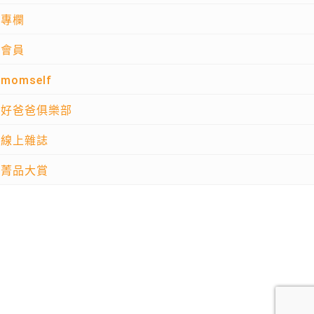
專欄
會員
momself
好爸爸俱樂部
線上雜誌
菁品大賞