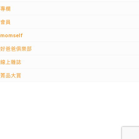
專欄
會員
momself
好爸爸俱樂部
線上雜誌
菁品大賞