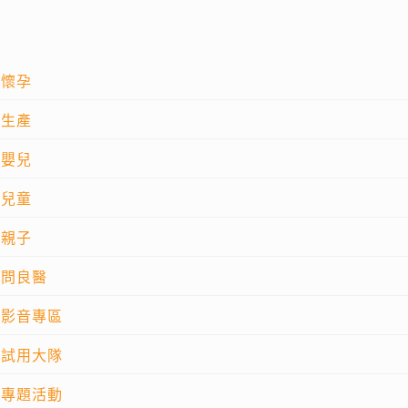
懷孕
生產
嬰兒
兒童
親子
問良醫
影音專區
試用大隊
專題活動